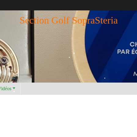
Section Golf SopraSteria
•
•
Vidéos
•
•