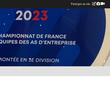
Participer au site :
•
•
•
•
•
•
•
•