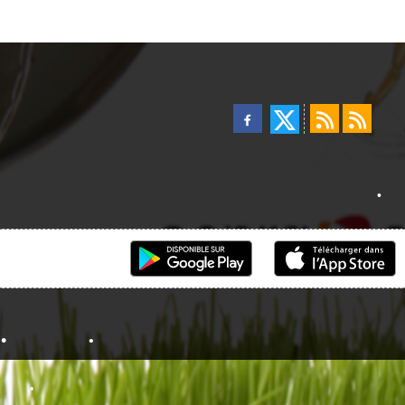
•
•
•
•
•
•