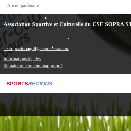
•
Aucun partenaire
•
Association Sportive et Culturelle du CSE SOPRA S
•
•
•
csesoprasteriagolf@soprasteria.com
Informations légales
Signaler un contenu inapproprié
SPORTS
REGIONS
•
•
•
•